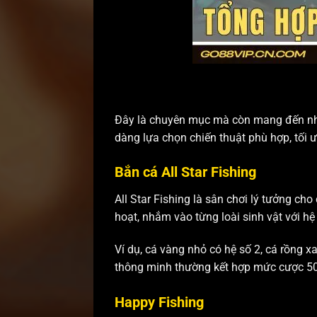
Đây là chuyên mục mà còn mang đến nhữn
dàng lựa chọn chiến thuật phù hợp, tối ư
Bắn cá All Star Fishing
All Star Fishing là sân chơi lý tưởng ch
hoạt, nhắm vào từng loài sinh vật với h
Ví dụ, cá vàng nhỏ có hệ số 2, cá rồng 
thông minh thường kết hợp mức cược 50-
Happy Fishing