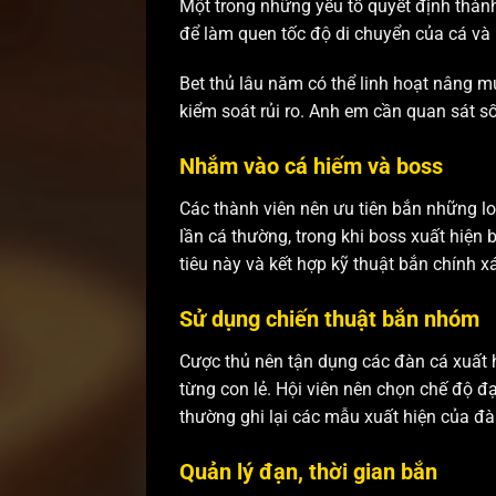
Một trong những yếu tố quyết định thàn
để làm quen tốc độ di chuyển của cá và
Bet thủ lâu năm có thể linh hoạt nâng m
kiểm soát rủi ro. Anh em cần quan sát số
Nhắm vào cá hiếm và boss
Các thành viên nên ưu tiên bắn những lo
lần cá thường, trong khi boss xuất hiện
tiêu này và kết hợp kỹ thuật bắn chính x
Sử dụng chiến thuật bắn nhóm
Cược thủ nên tận dụng các đàn cá xuất 
từng con lẻ. Hội viên nên chọn chế độ đạ
thường ghi lại các mẫu xuất hiện của đàn
Quản lý đạn, thời gian bắn