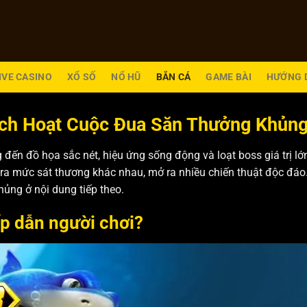
IVE CASINO
XỔ SỐ
NỔ HŨ
BẮN CÁ
GAME BÀI
HƯỚNG 
ích Hoạt Cuộc Đua Săn Thưởng Khủng
g đến đồ họa sắc nét, hiệu ứng sống động và loạt boss giá trị lớ
o ra mức sát thương khác nhau, mở ra nhiều chiến thuật độc đ
ủng ở nội dung tiếp theo.
ấp dẫn người chơi?