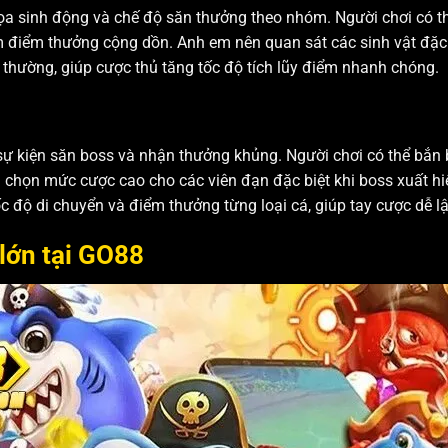
họa sinh động và chế độ săn thưởng theo nhóm. Người chơi có t
m điểm thưởng cộng dồn. Anh em nên quan sát các sinh vật đặc 
 thường, giúp cược thủ tăng tốc độ tích lũy điểm nhanh chóng.
c sự kiện săn boss và nhận thưởng khủng. Người chơi có thể bắ
g chọn mức cược cao cho các viên đạn đặc biệt khi boss xuất hi
tốc độ di chuyển và điểm thưởng từng loại cá, giúp tay cược dễ l
 lớn tại GO88