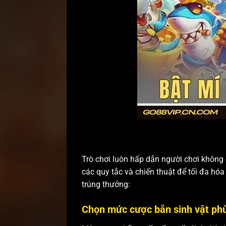
Trò chơi luôn hấp dẫn người chơi không 
các quy tắc và chiến thuật để tối đa hó
trúng thưởng:
Chọn mức cược bắn sinh vật ph