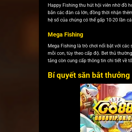
Happy Fishing thu hút hội viên nhờ đồ 
bắn các đàn cá lớn, đồng thời nhận thê
hệ số của chúng có thể gấp 10-20 lần cá
Mega Fishing
Mega Fishing là trò chơi nổi bật với cá
mỗi con, tùy theo cấp độ. Bet thủ thườn
tảng còn cung cấp thông tin chi tiết về 
Bí quyết săn bắt thưởng