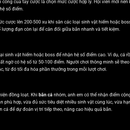
h công của tay cược là chọn mức cược hợp lý. Hội viên mới nên
 hệ số điểm.
ức cược lên 200-500 xu khi săn các loại sinh vật hiếm hoặc bo
 lượng đạn còn lại để cân đối giữa bắn nhanh và tiết kiệm.
ại sinh vật hiếm hoặc boss để nhận hệ số điểm cao. Ví dụ, cá 
 bất ngờ có hệ số từ 50-100 điểm. Người chơi thông minh sẽ theo
ác, từ đó tối đa hóa phần thưởng trong mỗi lượt chơi.
hiện đồng loạt. Khi
bắn cá
nhóm, anh em có thể nhận điểm cộng 
n phù hợp, vừa đủ sức tiêu diệt nhiều sinh vật cùng lúc, vừa h
 cá để dự đoán vị trí tiếp theo, nâng cao hiệu quả bắn.