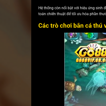
Hệ thống còn nổi bật với hiệu ứng sinh 
toán chiến thuật để tối ưu hóa phần thư
Các trò chơi bắn cá thú 