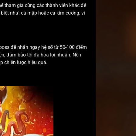
hể tham gia cùng các thành viên khác để
biệt như: cá mập hoặc cá kim cương, vì
n boss để nhận ngay hệ số từ 50-100 điểm
ện, đảm bảo tối đa hóa lợi nhuận. Nền
ập chiến lược hiệu quả.