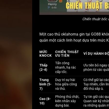
Chiến thuật bốc
Một cao thủ oklahoma gin tại GO88 không
quân một cách linh hoạt dựa trên mức 
MỨC
CHIẾN THUẬT
VÍ DỤ HÀNH Đ
KNOCK
ƯU TIÊN
Tấn công
Thấp
Ưu tiên bỏ ngay c
nhanh, hạ rác
(2-4)
phỏm từ các quân
cấp tốc.
Trung
Duy trì sự hài
Có thể giữ lại c
bình (5-
hòa giữa công
Tuy nhiên, cần li
7)
và thủ.
đối thủ sắp ù.
Phòng thủ chặt,
Tự tin giữ các qu
Cao (8-
kiên nhẫn xây
Quan sát kỹ nhữn
10)
dựng bài.
ra những quân m