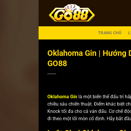
Bỏ
qua
nội
dung
TRANG CHỦ
L
Oklahoma Gin | Hướng D
GO88
Oklahoma Gin
là một biến thể đấu trí 
chiều sâu chiến thuật. Điểm khác biệt c
Knock tối đa cho cả ván đấu. Cơ chế độc 
đi theo một lối mòn cố định. Hãy bắt đ