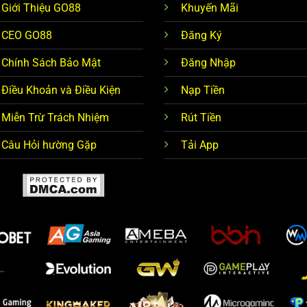
Giới Thiệu GO88
Khuyến Mãi
CEO GO88
Đăng Ký
Chính Sách Bảo Mật
Đăng Nhập
Điều Khoản và Điều Kiện
Nạp Tiền
Miễn Trừ Trách Nhiệm
Rút Tiền
Câu Hỏi hường Gặp
Tải App