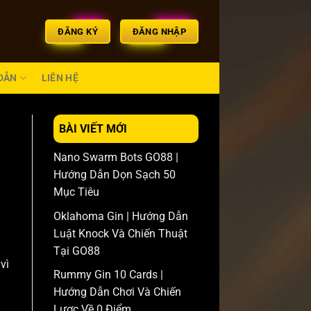
ĐĂNG KÝ
ĐĂNG NHẬP
DẪN
LIÊN HỆ
BÀI VIẾT MỚI
Nano Swarm Bots GO88 |
Hướng Dẫn Dọn Sạch 50
Mục Tiêu
Oklahoma Gin | Hướng Dẫn
Luật Knock Và Chiến Thuật
Tại GO88
vì
Rummy Gin 10 Cards |
Hướng Dẫn Chơi Và Chiến
Lược Về 0 Điểm