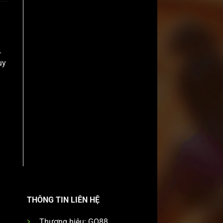
ủ
.
uy
THÔNG TIN LIÊN HỆ
Thương hiệu: GO88