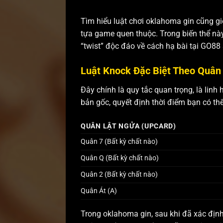
Tìm hiểu luật chơi oklahoma gin cũng g
tựa game quen thuộc. Trong biến thể nà
“twist” độc đáo về cách hạ bài tại GO88
Luật Knock Đặc Biệt Theo Quân
Đây chính là quy tắc quan trọng, là linh
bản gốc, quyết định thời điểm bạn có thể
QUÂN LẬT NGỬA (UPCARD)
Quân 7 (Bất kỳ chất nào)
Quân Q (Bất kỳ chất nào)
Quân 2 (Bất kỳ chất nào)
Quân Át (A)
Trong oklahoma gin, sau khi đã xác định