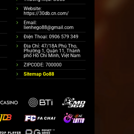
Website:
https://30db.cn.com/
Email:
lienhego88@gmail.com
Điện Thoại: 0906 579 349
Địa Chỉ: 47/18A Phú Thọ,
Phường 1, Quận 11, Thành
phố Hồ Chí Minh, Việt Nam
ZIPCODE: 700000
Sitemap Go88