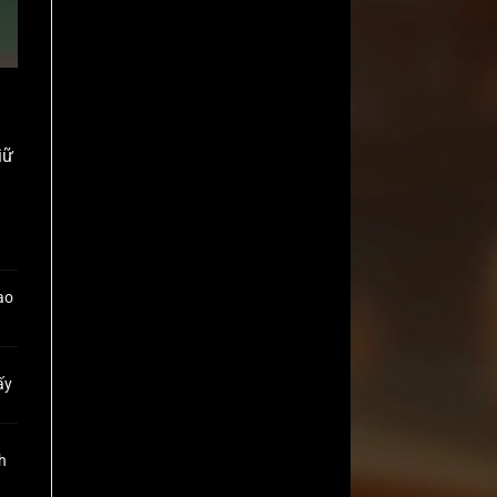
iữ
tạo
ấy
h