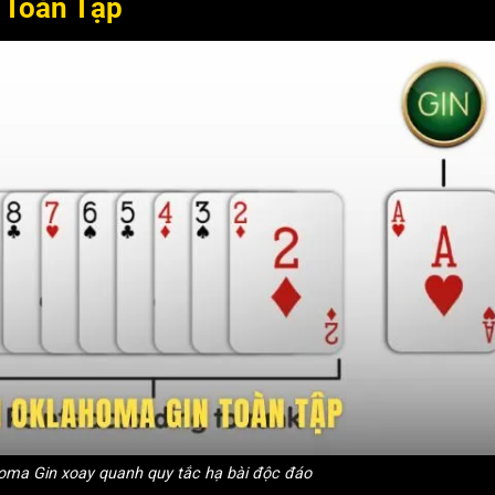
 Toàn Tập
oma Gin xoay quanh quy tắc hạ bài độc đáo